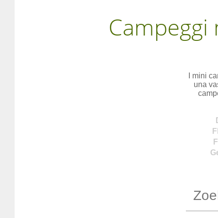
Campeggi mi
I mini c
una vas
campe
F
F
G