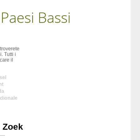
 Paesi Bassi
troverete
 Tutti i
are il
sel
ht
da
dionale