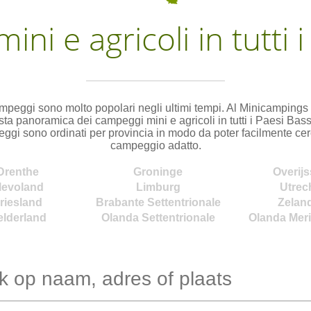
ni e agricoli in tutti i
ampeggi sono molto popolari negli ultimi tempi. Al Minicampings 
ta panoramica dei campeggi mini e agricoli in tutti i Paesi Bassi.
ggi sono ordinati per provincia in modo da poter facilmente cerc
campeggio adatto.
Drenthe
Groninge
Overijs
levoland
Limburg
Utrec
riesland
Brabante Settentrionale
Zelan
elderland
Olanda Settentrionale
Olanda Meri