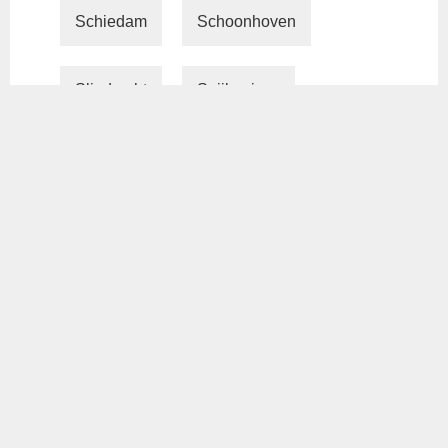
Schiedam
Schoonhoven
Sliedrecht
Spijkenisse
Steenbergen (stad)
Uitgeest
Uithoorn
Velserbroek
Vlaardingen
Voorburg (Zuid-Holland)
Voorhout
Voorschoten
Waddinxveen